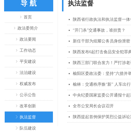
导 航
执法监督
ꁇ
首页
陕西省行政执法和执法监督一体
넷
ꁇ
政法委简介
“开门杀”交通事故，谁担责？
넷
ꁇ
政法要闻
新任干部为炫耀公务员身份泄密
넷
ꁇ
工作动态
陕西发布6起打击食品安全犯罪
넷
ꁇ
平安建设
陕西三部门联合发力！严打涉老
넷
ꁇ
法治建设
榆阳区委政法委：坚持“六措并举
넷
ꁇ
权威发布
榆林：交通秩序焕“新” 人车出行
넷
ꁇ
公示公告
中央纪委国家监委公开通报十起
넷
ꁇ
改革创新
全市公安局长会议召开
넷
陕西提起首例保护英烈公益诉讼
ꁕ
执法监督
넷
ꁕ
队伍建设