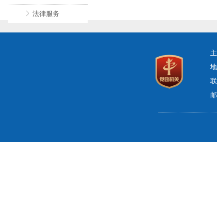
ꁕ
法律服务
主
地
联
邮