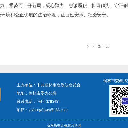
为动力，乘势而上开新局，凝心聚力、忠诚履职，担当作为、守正
会环境和公正优质的法治环境，让百姓安乐、社会安宁。
下一篇：
无
ꄲ
榆林市委政法
主办单位：中共榆林市委政法委员会
地址：榆林市委办公楼
联系电话：0912-3285451
邮箱：ylzhengfawei@163.com
版权所有©
榆林政法网