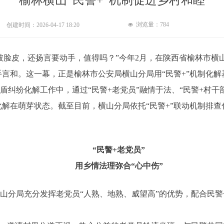
榆林横山“民警+”机制促进乡村和睦
浏览量：
784
创建时间：
2026-04-17
18:20
넶
破脸皮，还扬言要动手，值得吗？”今年2月，在陕西省榆林市横
言和。这一幕，正是榆林市公安局横山分局用“民警+”机制化解
纠纷化解工作中，通过“民警+老党员”融情于法、“民警+村干部
解在萌芽状态。截至目前，横山分局依托“民警+”联动机制排查
“民警+老党员”
用乡情法理弥合“心中伤”
山分局充分发挥老党员“人熟、地熟、威望高”的优势，配合民警