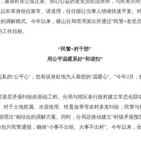
”，邀请村里公道正派、热心公益的老党员轮流坐班，与民警共同
员以长辈身份拉家常、讲道理，往往能让当事人情绪快速平复。
合的调解模式。今年以来，横山分局塔湾派出所通过“民警+老党员
”的工作目标。
“民警+村干部”
用公平温暖系好“和谐扣”
私的‘公平心’，也有设身处地为人着想的‘温暖心’。”今年2月
。
农村基层矛盾纠纷的基础工程。分局与辖区各行政村建立常态化联络
。对于土地权属、水源使用、牲畜放养等农村多发纠纷，民警与
情理法”相结合的调解方案。同时，分局还推动建立“村级矛盾预
包片民警通报，确保“小事不出组、大事不出村”。今年以来，全