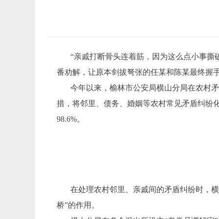
“亲戚打断骨头连着筋，因为这么点小事撕
番劝解，让原本剑拔弩张的任某和陈某最终握手
今年以来，榆林市公安局横山分局在农村矛盾
措，将邻里、债务、婚姻等农村常见矛盾纠纷化
98.6%。
在处理农村邻里、亲戚间的矛盾纠纷时，横
桥”的作用。