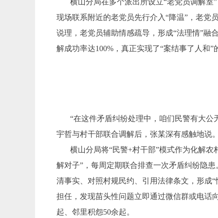
横山分局在多个派出所设立“老党员调解室
现场联系附近的老党员先行介入“降温”，老党
说理，老党员辅助情感疏导，形成“法理情”融
解成功率达100%，真正实现了“案结事了人和
“在这件矛盾纠纷处理中，咱们民警有大公无
宇哲与村干部联合调解后，张某深有感触地说
横山分局将“民警+村干部”模式作为化解
解对子”，每周定期联合排查一次矛盾纠纷隐患
清事实、对照村规民约、引用法律条文，形成“
担任，发现苗头性问题立即通过微信群或电话向
起、邻里积怨50余起。