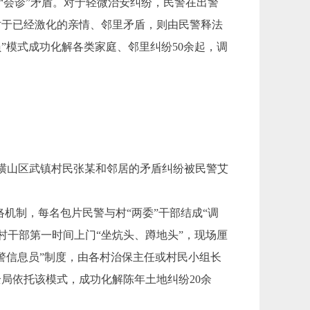
“会诊”矛盾。对于轻微治安纠纷，民警在出警
对于已经激化的亲情、邻里矛盾，则由民警释法
”模式成功化解各类家庭、邻里纠纷50余起，调
，横山区武镇村民张某和邻居的矛盾纠纷被民警艾
机制，每名包片民警与村“两委”干部结成“调
村干部第一时间上门“坐炕头、蹲地头”，现场厘
警信息员”制度，由各村治保主任或村民小组长
局依托该模式，成功化解陈年土地纠纷20余