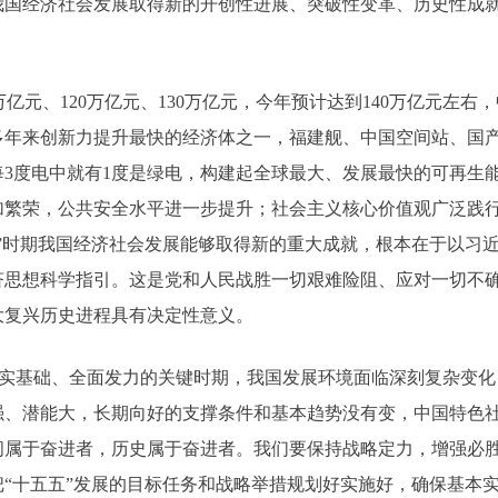
我国经济社会发展取得新的开创性进展、突破性变革、历史性成
万亿元、120万亿元、130万亿元，今年预计达到140万亿元左
多年来创新力提升最快的经济体之一，福建舰、中国空间站、国
3度电中就有1度是绿电，构建起全球最大、发展最快的可再生
加繁荣，公共安全水平进一步提升；社会主义核心价值观广泛践
”时期我国经济社会发展能够取得新的重大成就，根本在于以习
济思想科学指引。这是党和人民战胜一切艰难险阻、应对一切不
大复兴历史进程具有决定性意义。
夯实基础、全面发力的关键时期，我国发展环境面临深刻复杂变
强、潜能大，长期向好的支撑条件和基本趋势没有变，中国特色
间属于奋进者，历史属于奋进者。我们要保持战略定力，增强必
“十五五”发展的目标任务和战略举措规划好实施好，确保基本