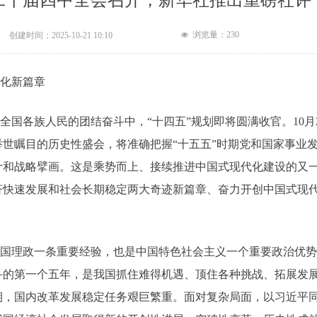
二十届四中全会召开，新华社推出重磅社评
浏览量：
230
创建时间：
2025-10-21
10:10
넶
化新篇章
国各族人民的团结奋斗中，“十四五”规划即将圆满收官。10月
世瞩目的历史性盛会，将准确把握“十五五”时期党和国家事业
计和战略擘画。这是乘势而上、接续推进中国式现代化建设的又
济快速发展和社会长期稳定两大奇迹新篇章、奋力开创中国式现
国理政一条重要经验，也是中国特色社会主义一个重要政治优势
斗的第一个五年，是我国抓住难得机遇、顶住各种挑战、拓展发
期，国内改革发展稳定任务艰巨繁重。面对复杂局面，以习近平